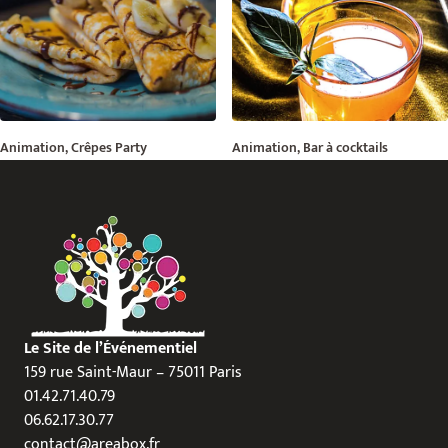
Animation, Crêpes Party
Animation, Bar à cocktails
Le Site de l’Événementiel
159 rue Saint-Maur – 75011 Paris
01.42.71.40.79
06.62.17.30.77
contact@areabox.fr