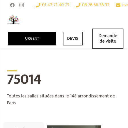
01 42 71 40 79
06 76 66 36 32
ev
search
Demande
DEVIS
URGENT
de visite
__
75014
Toutes les salles situées dans le 14è arrondissement de
Paris