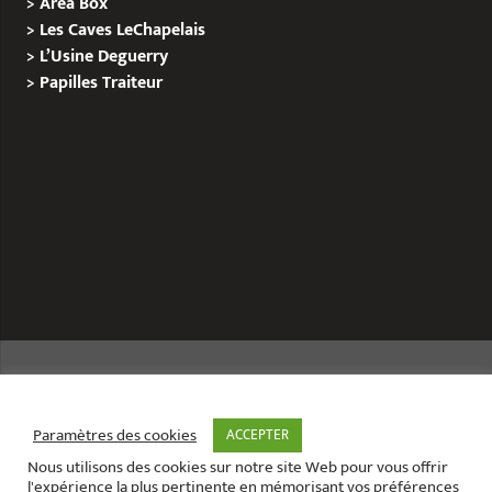
>
Area Box
>
Les Caves LeChapelais
>
L’Usine Deguerry
>
Papilles
Traiteur
Copyright © 2020 Le Site de L’Evenementiel
Paramètres des cookies
ACCEPTER
Nous utilisons des cookies sur notre site Web pour vous offrir
Le site de l’évènementiel contact :
01 42 71 40 79
l'expérience la plus pertinente en mémorisant vos préférences
Contact mail:
contact@areabox.fr