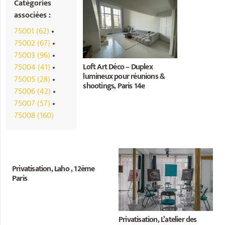
Catégories
associées :
75001 (62)
•
75002 (67)
•
75003 (96)
•
Loft Art Déco – Duplex
75004 (41)
•
lumineux pour réunions &
75005 (28)
•
shootings, Paris 14e
75006 (42)
•
75007 (57)
•
75008 (160)
Privatisation, Laho , 12ème
Paris
Privatisation, L’atelier des