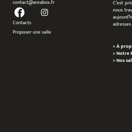
contact@areabox.fr
C’est pr
nous trav
aujour
Contacts
adresses 
Proposer une salle
>
À prop
>
Notre 
>
Nos sal