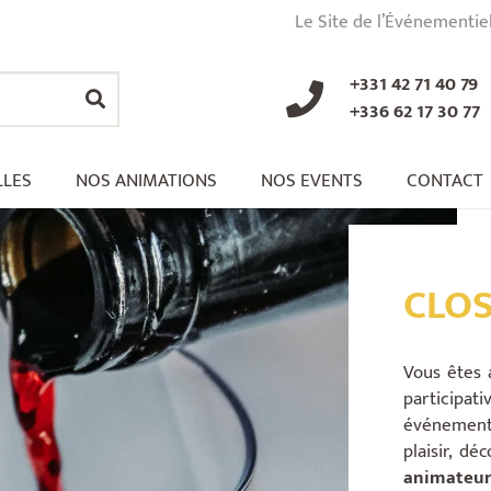
Le Site de l’Événementie
+331 42 71 40 79
+336 62 17 30 77
LLES
NOS ANIMATIONS
NOS EVENTS
CONTACT
CLOS
Vous êtes 
participat
événement 
plaisir, dé
animateur