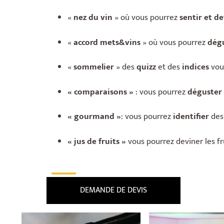
«
nez du vin
» où vous pourrez
sentir et d
«
accord mets&vins
» où vous pourrez
dég
«
sommelier
» des
quizz
et des
indices
vous
« comparaisons »
: vous pourrez
déguster
« gourmand »
: vous pourrez
identifier
des
« jus de fruits »
vous pourrez deviner les fru
___
DEMANDE DE DEVIS