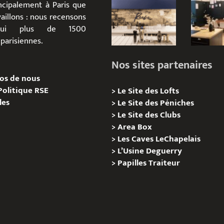
incipalement à Paris que
aillons : nous recensons
d’hui plus de 1500
parisiennes.
Nos sites partenaires
os de nous
Politique RSE
>
Le Site des Lofts
les
>
Le Site des Péniches
>
Le Site des Clubs
>
Area Box
>
Les Caves LeChapelais
>
L’Usine Deguerry
>
Papilles
Traiteur