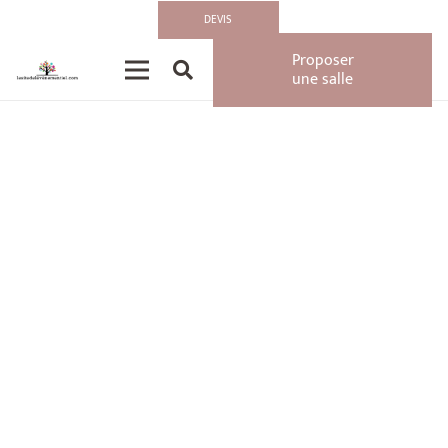
Accueil
»
Animations
»
Animation, Food Truck
DEVIS
Proposer
une salle