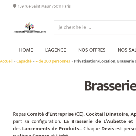
159 rue Saint Maur 75011 Paris
HOME
L’AGENCE
NOS OFFRES
NOS SA
Accueil
»
Capacité
»
– de 200 personnes
»
Privatisation/Location, Brasserie
Brasserie
Repas
Comité d’Entreprise
(CE),
Cocktail Dinatoire
,
Ap
part sa configuration.
La Brasserie de L’Aubette et
des
Lancements de Produits
… Chaque
Devis
est perso
système
Sonore
et
Light
…