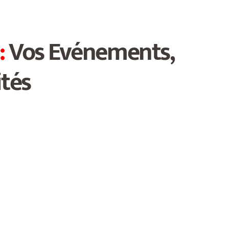
:
Vos Evénements,
ités