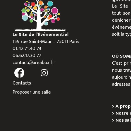
Le Site
tout son
dénicher
événeme
soit la t
Le Site de l’Événementiel
159 rue Saint-Maur – 75011 Paris
01.42.71.40.79
06.62.17.30.77
OÙ SOM
contact@areabox.fr
C’est pr
nous trav
aujour
Contacts
adresses 
Proposer une salle
>
À prop
>
Notre 
>
Nos sal