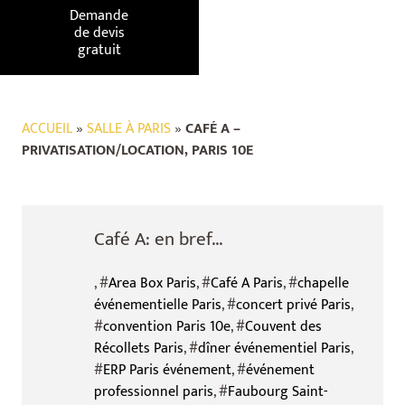
Demande
de devis
gratuit
ACCUEIL
»
SALLE À PARIS
»
CAFÉ A –
PRIVATISATION/LOCATION, PARIS 10E
Café A: en bref...
, #
Area Box Paris
, #
Café A Paris
, #
chapelle
événementielle Paris
, #
concert privé Paris
,
#
convention Paris 10e
, #
Couvent des
Récollets Paris
, #
dîner événementiel Paris
,
#
ERP Paris événement
, #
événement
professionnel paris
, #
Faubourg Saint-