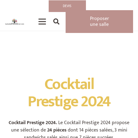
Accueil
»
Actualités
»
Cocktail Prestige 2024
DEVIS
Proposer
une salle
Cocktail
Prestige 2024
Cocktail Prestige 2024
.
Le
Cocktail Prestige 2024 propose
une sélection de
24 pièces
dont 14 pièces salées, 3 mini
sandwichs salés ainsi que 7 pièces sucrées.