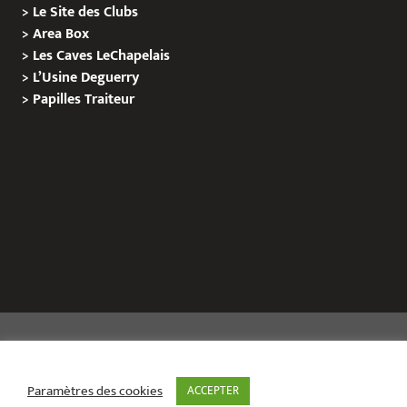
>
Le Site des Clubs
>
Area Box
>
Les Caves LeChapelais
>
L’Usine Deguerry
>
Papilles
Traiteur
Copyright © 2020 Le Site de L’Evenementiel
Paramètres des cookies
ACCEPTER