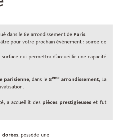
e
tué dans le 8e arrondissement de
Paris
.
éâtre pour votre prochain événement : soirée de
 surface qui permettra d’accueillir une capacité
ème
le parisienne
, dans le
8
arrondissement
, La
ivatisation.
té, a accueillit des
pièces prestigieuses
et fut
t dorées
, possède une