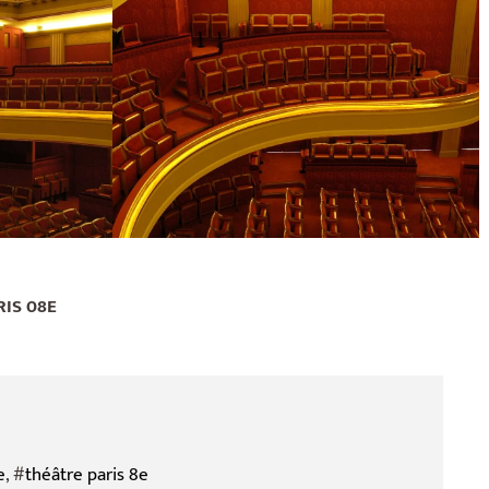
IS 08E
e
, #
théâtre paris 8e