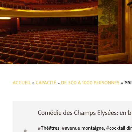
ACCUEIL
»
CAPACITÉ
»
DE 500 À 1000 PERSONNES
»
PRI
Comédie des Champs Elysées: en bre
#
Théâtres
, #
avenue montaigne
, #
cocktail di