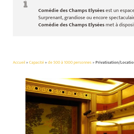
Comédie des Champs Elysées
est un espace
Surprenant, grandiose ou encore spectaculaire
Comédie des Champs Elysées
met à disposi
Accueil
»
Capacité
»
de 500 à 1000 personnes
»
Privatisation/Locati