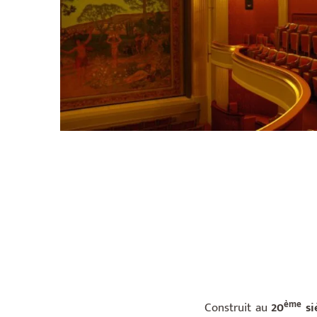
ème
Construit au
20
si