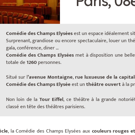
Paris, 08
Comédie des Champs Elysées
est un espace idéalement si
Surprenant, grandiose ou encore spectaculaire, louer un th
gala, conférence, diner …
Comédie des Champs Elysées
met à disposition une belle
totale de
1260
personnes.
Situé sur l
’avenue Montaigne
,
rue luxueuse de la capita
Comédie des Champs Elysée
est un
théâtre ouvert
à la pr
Non loin de la
Tour Eiffel
, ce théâtre à la grande notorié
classé en tête des théâtres parisiens.
ècle
, la Comédie des Champs Elysées aux
couleurs rouges e