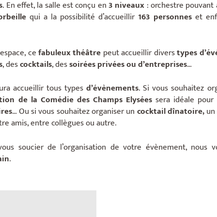
s
. En effet, la salle est conçu en
3 niveaux
: orchestre pouvant 
orbeille
qui a la possibilité d’accueillir
163 personnes
et enf
espace, ce
fabuleux théâtre
peut accueillir divers
types d’é
s
, des
cocktails
, des
soirées privées ou d’entreprises
…
ura accueillir tous types
d’évènements
. Si vous souhaitez o
ation de la Comédie des Champs Elysées
sera idéale pour
ires
… Ou si vous souhaitez organiser un
cocktail dînatoire,
u
tre amis, entre collègues ou autre.
vous soucier de l’organisation de votre évènement, nous v
ain
.