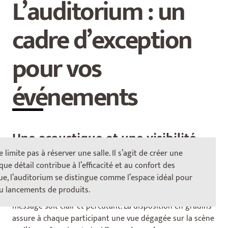
L’auditorium : un
cadre d’exception
pour vos
événements
Une acoustique et une visibilité
optimales
 limite pas à réserver une salle.
Il s’agit de créer une
que détail contribue à l’efficacité et au confort des
ue, l’auditorium se distingue comme l’espace idéal pour
Conçu pour une
écoute parfaite
, l’auditorium offre une
u lancements de produits.
restitution sonore
impeccable
, garantissant que chaque
message soit clair et percutant.
La disposition en gradins
assure à chaque participant une vue dégagée sur la scène