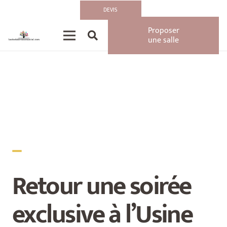
Accueil
»
Actualités
»
Dickies s’associe à Prince Waly pour une soirée
DEVIS
exclusive à l’Usine Deguerry
Proposer
une salle
_
Retour une soirée
exclusive à l’Usine