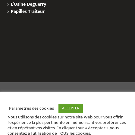
>
L’Usine Deguerry
>
Papilles
Traiteur
Copyright © 2020 Le Site de L’Evenementiel
Paramètres des cookies
ACCEPTER
Nous utilisons des cookies sur notre site Web pour vous offrir
Le site de l’évènementiel contact :
01 42 71 40 79
l'expérience la plus pertinente en mémorisant vos préférences
Contact mail:
contact@areabox.fr
et en répétant vos visites. En cliquant sur « Accepter », vous
consentez à l'utilisation de TOUS les cookies.