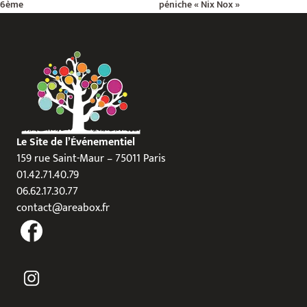
6ème
péniche « Nix Nox »
Le Site de l’Événementiel
159 rue Saint-Maur – 75011 Paris
01.42.71.40.79
06.62.17.30.77
contact@areabox.fr