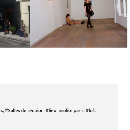
ts
, #
Salles de réunion
, #
lieu insolite paris
, #
loft