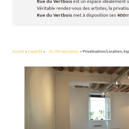
Rue du Vertbois
est un espace idéalement s
Véritable rendez-vous des artistes, la privat
Rue du Vertbois
met à disposition ses
400
m
Accueil
»
Capacité
»
– de 200 personnes
»
Privatisation/Location, Esp