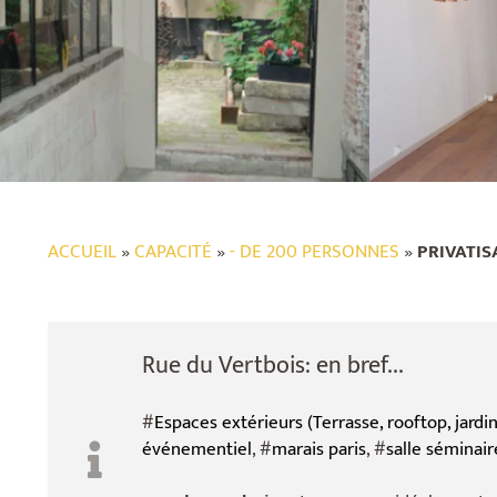
ACCUEIL
»
CAPACITÉ
»
- DE 200 PERSONNES
»
PRIVATIS
Rue du Vertbois: en bref...
#
Espaces extérieurs (Terrasse, rooftop, jardin,
événementiel
, #
marais paris
, #
salle séminair