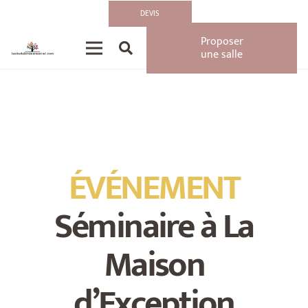
Accueil
»
Actualités
»
ÉVÉNEMENT : Séminaire à La Maison d’Exception
DEVIS
Proposer
une salle
ÉVÉNEMENT
Séminaire à La
Maison
d’Exception