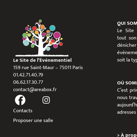
QUI SO
Le Site
tout son
dénicher
événeme
soit la t
Le Site de l’Événementiel
159 rue Saint-Maur – 75011 Paris
01.42.71.40.79
06.62.17.30.77
OÙ SOM
contact@areabox.fr
C’est pr
nous trav
aujour
Contacts
adresses 
Proposer une salle
>
À prop