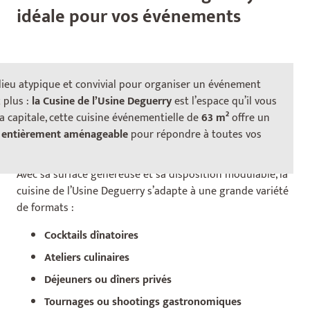
idéale pour vos événements
 lieu atypique et convivial pour organiser un événement
 plus :
la Cusine de l’Usine Deguerry
est l’espace qu’il vous
Un espace pensé pour vos
la capitale, cette cuisine événementielle de
63 m²
offre un
événements gourmands
t entièrement aménageable
pour répondre à toutes vos
Avec sa surface généreuse et sa disposition modulable, la
cuisine de l’Usine Deguerry s’adapte à une grande variété
de formats :
Cocktails dînatoires
Ateliers culinaires
Déjeuners ou dîners privés
Tournages ou shootings gastronomiques