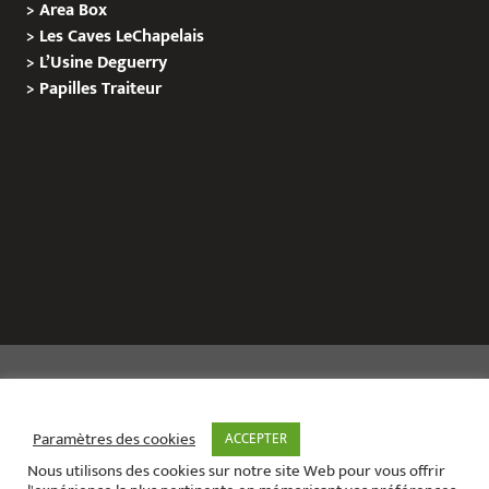
>
Area Box
>
Les Caves LeChapelais
>
L’Usine Deguerry
>
Papilles
Traiteur
Copyright © 2020 Le Site de L’Evenementiel
Paramètres des cookies
ACCEPTER
Nous utilisons des cookies sur notre site Web pour vous offrir
Le site de l’évènementiel contact :
01 42 71 40 79