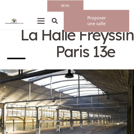
DEVIS
Privatisation/Loca
Proposer
une salle
La Halle Freyssin
Paris 13e