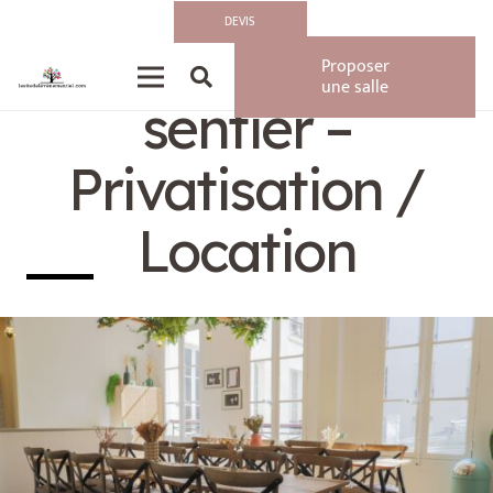
DEVIS
L’appartement
Proposer
une salle
sentier –
Privatisation /
Location