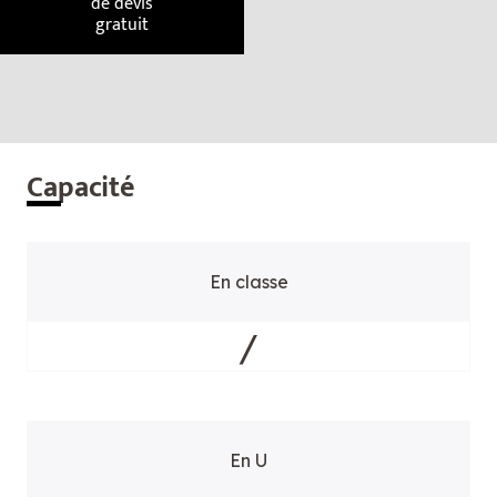
de devis
gratuit
Cap
acité
En classe
/
En U