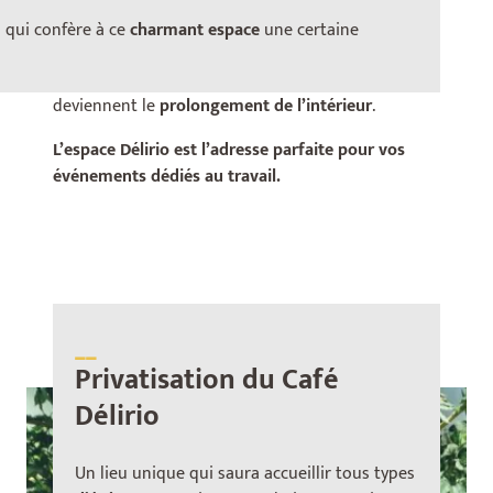
agréables
les unes que les autres. Le
Café Délirio
est
privatisable
pour vos
brainstorming,
 qui confère à ce
charmant espace
une certaine
séminaires ou réunions
. Profitez d’un cadre propice
à la
créativité
où l’extérieur et la
nature
deviennent le
prolongement de l’intérieur
.
L’espace Délirio est l’adresse parfaite pour vos
événements dédiés au travail.
__
Privatisation du Café
Délirio
Un lieu unique qui saura accueillir tous types