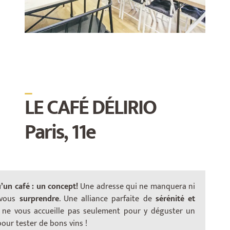
_
LE CAFÉ DÉLIRIO
Paris, 11e
u’un café : un concept!
Une adresse qui ne manquera ni
 vous
surprendre
. Une alliance parfaite de
sérénité et
io ne vous accueille pas seulement pour y déguster un
Cette adresse propre
3 ambiances
, toutes aussi
our tester de bons vins !