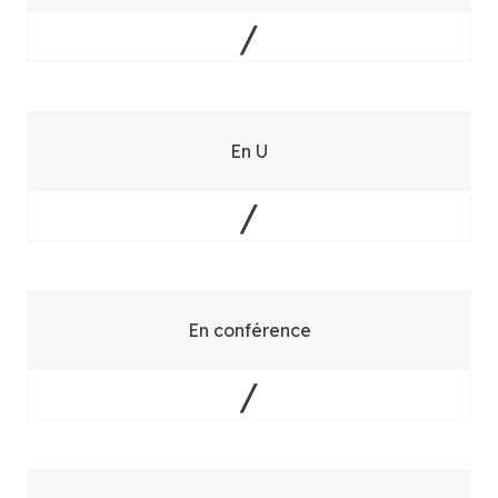
/
En U
/
En conférence
/