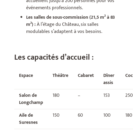
accueillent jusqu’à 200 personnes pour vos
événements professionnels.
Les salles de sous-commission (21,5 m² à 83
m²) :
À l’étage du Château, six salles
modulables s’adaptent à vos besoins.
Les capacités d’accueil :
Espace
Théâtre
Cabaret
Dîner
Coc
assis
Salon de
180
–
153
250
Longchamp
Aile de
150
60
100
180
Suresnes