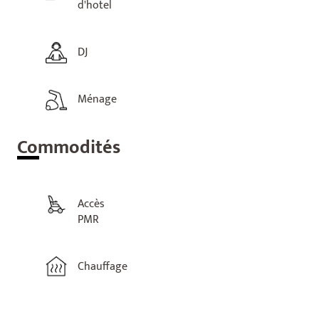
d'hotel
DJ
Ménage
Com
modités
Accès
PMR
Chauffage