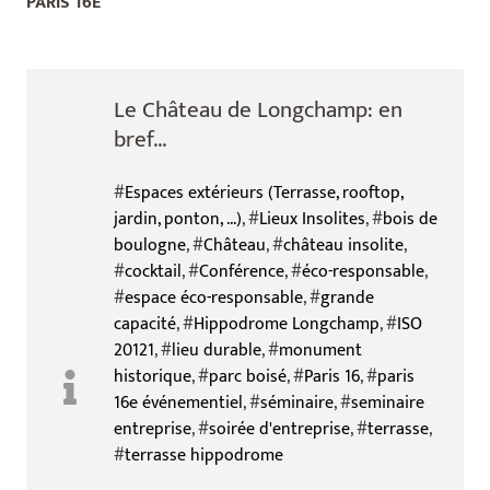
PARIS 16E
Le Château de Longchamp: en
bref...
#
Espaces extérieurs (Terrasse, rooftop,
jardin, ponton, ...)
, #
Lieux Insolites
, #
bois de
boulogne
, #
Château
, #
château insolite
,
#
cocktail
, #
Conférence
, #
éco-responsable
,
#
espace éco-responsable
, #
grande
capacité
, #
Hippodrome Longchamp
, #
ISO
20121
, #
lieu durable
, #
monument
historique
, #
parc boisé
, #
Paris 16
, #
paris
16e événementiel
, #
séminaire
, #
seminaire
entreprise
, #
soirée d'entreprise
, #
terrasse
,
#
terrasse hippodrome