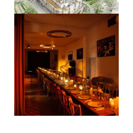
CHÂTEAULONGCHAMP_Garnier_3©AlenaTorgonskaya