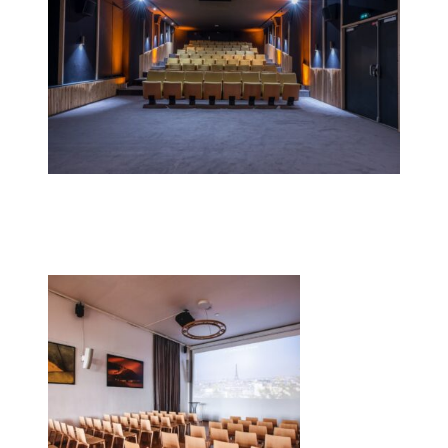
CHÂTEAU LONGCHAMP_Auditorium ©
Château de Longchamp_
Hubbel-
Karen Mandau-4
annexe_©Geoffrey Hubb