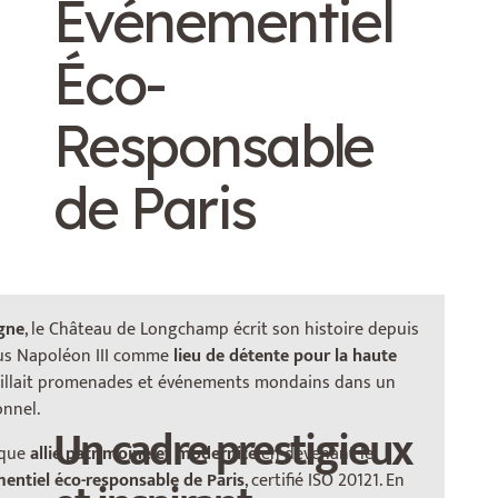
Événementiel
Éco-
Responsable
de Paris
gne
, le Château de Longchamp écrit son histoire depuis
ous Napoléon III comme
lieu de détente pour la haute
ueillait promenades et événements mondains dans un
nnel.
Un cadre prestigieux
rique
allie patrimoine et modernité
en devenant le
entiel éco-responsable de Paris
, certifié ISO 20121. En