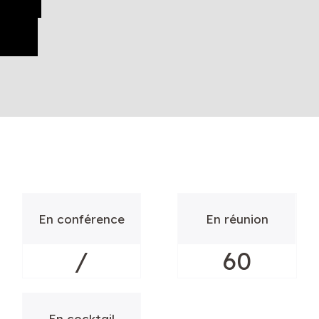
En conférence
En réunion
/
60
En cocktail