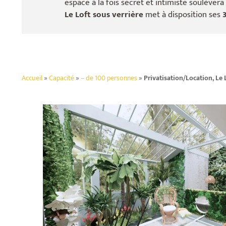
espace à la fois secret et intimiste soulèvera
Le Loft sous verrière
met à disposition ses
Accueil
»
Capacité
»
– de 100 personnes
»
Privatisation/Location, Le L