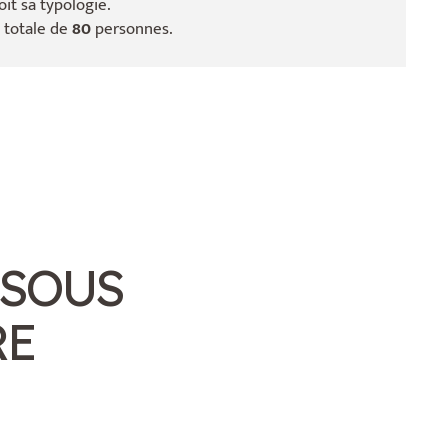
it sa typologie.
é totale de
80
personnes.
 SOUS
RE