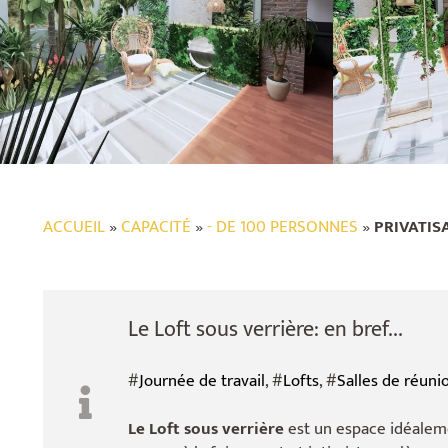
ACCUEIL
»
CAPACITÉ
»
- DE 100 PERSONNES
»
PRIVATISA
Le Loft sous verrière: en bref...
#
Journée de travail
, #
Lofts
, #
Salles de réuni
Le Loft sous verrière
est un espace idéalem