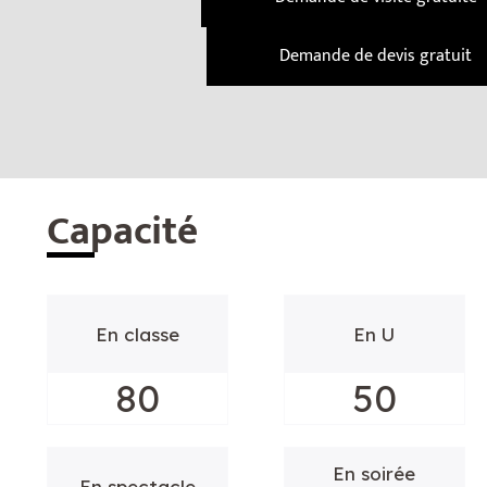
Demande de devis gratuit
Cap
acité
En classe
En U
80
50
En soirée
En spectacle