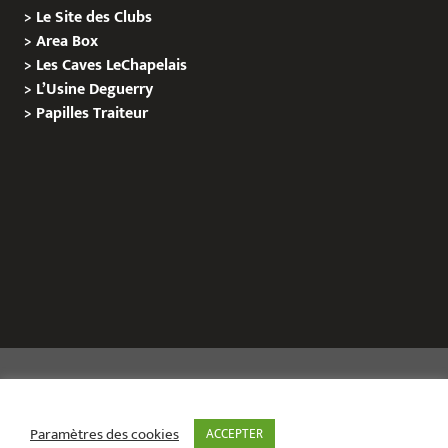
>
Le Site des Clubs
>
Area Box
>
Les Caves LeChapelais
>
L’Usine Deguerry
>
Papilles
Traiteur
Copyright © 2020 Le Site de L’Evenementiel
Paramètres des cookies
ACCEPTER