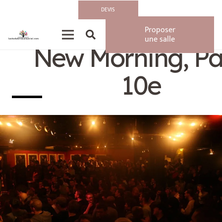
DEVIS
Privatisation/Loca
Proposer
une salle
New Morning, Pa
10e