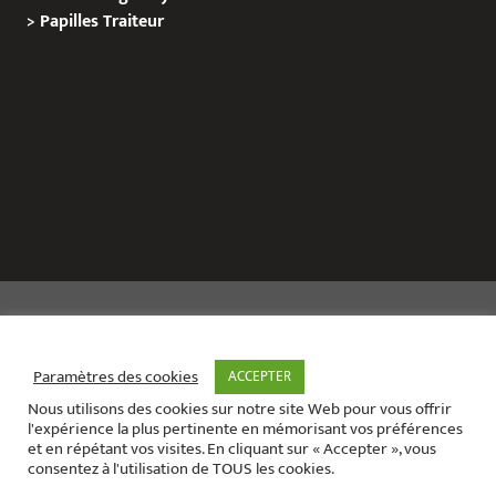
>
Papilles
Traiteur
Copyright © 2020 Le Site de L’Evenementiel
Paramètres des cookies
ACCEPTER
Nous utilisons des cookies sur notre site Web pour vous offrir
Le site de l’évènementiel contact :
01 42 71 40 79
l'expérience la plus pertinente en mémorisant vos préférences
Contact mail:
contact@areabox.fr
et en répétant vos visites. En cliquant sur « Accepter », vous
consentez à l'utilisation de TOUS les cookies.