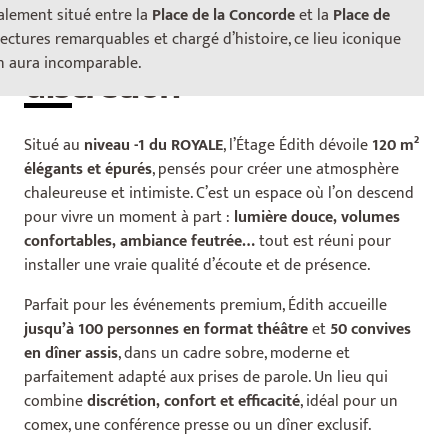
alement situé entre la
Place de la Concorde
et la
Place de
Entre élégance et
ectures remarquables et chargé d’histoire, ce lieu iconique
n aura incomparable.
discrétion
Situé au
niveau -1 du ROYALE
, l’Étage Édith dévoile
120 m²
élégants et épurés
, pensés pour créer une atmosphère
chaleureuse et intimiste. C’est un espace où l’on descend
pour vivre un moment à part :
lumière douce, volumes
confortables, ambiance feutrée…
tout est réuni pour
installer une vraie qualité d’écoute et de présence.
Parfait pour les événements premium, Édith accueille
jusqu’à 100 personnes en format théâtre
et
50 convives
en dîner assis
, dans un cadre sobre, moderne et
parfaitement adapté aux prises de parole. Un lieu qui
combine
discrétion, confort et efficacité
, idéal pour un
comex, une conférence presse ou un dîner exclusif.