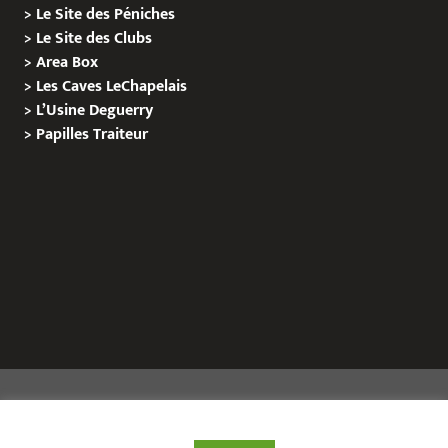
>
Le Site des Péniches
>
Le Site des Clubs
>
Area Box
>
Les Caves LeChapelais
>
L’Usine Deguerry
>
Papilles
Traiteur
Copyright © 2020 Le Site de L’Evenementiel