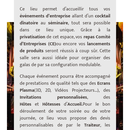
Ce lieu permet d’accueillir tous vos
événements d’entreprise
allant d’un
cocktail
d
înatoire
au
séminaire
, tout sera possible
dans ce lieu unique. Grâce à la
privatisation
de cet espace, vos
repas Comit
é
d’Entreprises (CE)
ou encore vos
lancements
de produits
seront ré
ussis
à coup sûr. Cette
salle sera aussi idéale pour organiser des
galas de par sa configuration modulable.
Chaque événement pourra ê
tre accompagn
é
de prestations de qualité tels que des
Ecrans
Plasma
(3D, 2D, Vidéos Projecteurs…), des
Invitations personnalisées
, des
Hôtes
et
Hôtesses
d’
Accueil.
Pour le bon
déroulement de votre soirée ou de votre
journée, ce lieu vous propose des devis
personnalisables de par le
Traiteur
, les