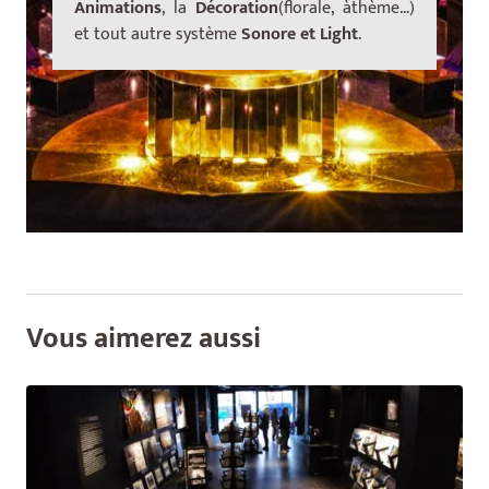
Animations
, la
Décoration
(florale,
à
th
ème…)
et tout autre système
Sonore et Light
.
Vous aimerez aussi