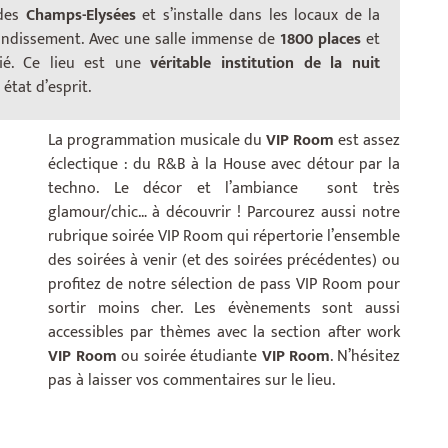
des
Champs-Elysées
et s’installe dans les locaux de la
Cet espace représente le rendez-vous
rondissement. Avec une salle immense de
1800 places
et
incontournable de tout les peoples de passage à
gié. Ce lieu est une
véritable institution de la nuit
Paris. Pour être vue et se faire voir, l’endroit est
état d’esprit.
idéal.
La programmation musicale du
VIP Room
est assez
éclectique : du R&B à la House avec détour par la
techno. Le décor et l’ambiance sont très
glamour/chic… à découvrir ! Parcourez aussi notre
rubrique soirée VIP Room qui répertorie l’ensemble
des soirées à venir (et des soirées précédentes) ou
profitez de notre sélection de pass VIP Room pour
sortir moins cher. Les évènements sont aussi
accessibles par thèmes avec la section after work
VIP Room
ou soirée étudiante
VIP Room
. N’hésitez
pas à laisser vos commentaires sur le lieu.