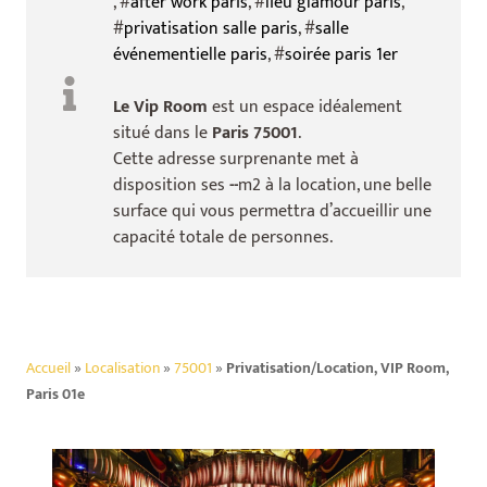
, #
after work paris
, #
lieu glamour paris
,
#
privatisation salle paris
, #
salle
événementielle paris
, #
soirée paris 1er
Le Vip Room
est un espace idéalement
situé dans le
Paris 75001
.
Cette adresse surprenante met à
disposition ses
--
m2 à la location, une belle
surface qui vous permettra d’accueillir une
capacité totale de
personnes.
Accueil
»
Localisation
»
75001
»
Privatisation/Location, VIP Room,
Paris 01e