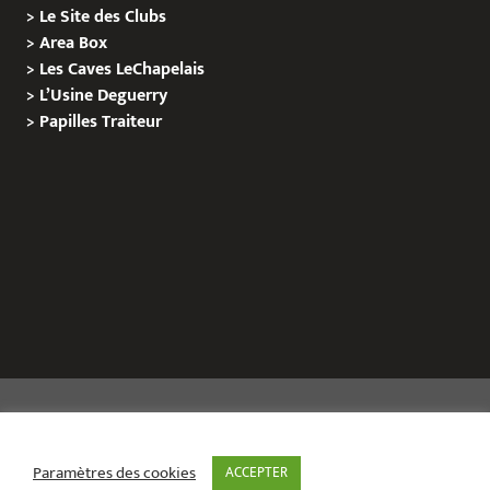
>
Le Site des Clubs
>
Area Box
>
Les Caves LeChapelais
>
L’Usine Deguerry
>
Papilles
Traiteur
Copyright © 2020 Le Site de L’Evenementiel
Paramètres des cookies
ACCEPTER