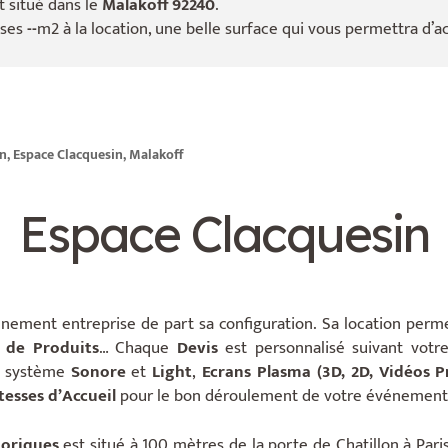
 situé dans le
Malakoff 92240
.
 ses
--
m2 à la location, une belle surface qui vous permettra d’ac
n, Espace Clacquesin, Malakoff
Espace Clacquesin
énement entreprise de part sa configuration. Sa location permet
 de Produits
… Chaque
Devis
est personnalisé suivant vot
re système
Sonore
et
Light
,
Ecrans Plasma (3D, 2D, Vidéos 
tesses
d’
A
ccueil
pour le bon déroulement de votre événement d
toriques
est situé à 100 mètres de la porte de Chatillon à Pari