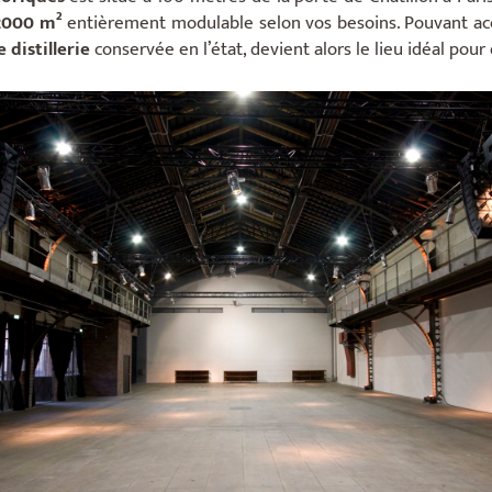
2000 m²
entièrement modulable selon vos besoins. Pouvant acc
 distillerie
conservée en l’état, devient alors le lieu idéal po