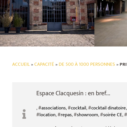
ACCUEIL
»
CAPACITÉ
»
DE 500 À 1000 PERSONNES
»
PR
Espace Clacquesin : en bref...
, #
associations
, #
cocktail
, #
cocktail dinatoire
#
location
, #
repas
, #
showroom
, #
soirée CE
, 