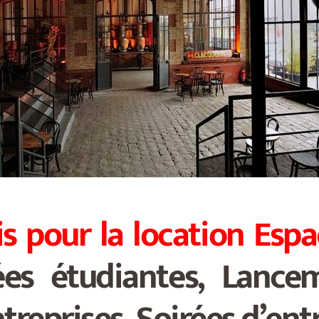
is
pour la location Espa
es étudiantes, Lance
treprises, Soirées d’en