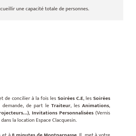
cueillir une capacité totale de
personnes.
 de concilier à la fois les
Soirées C.E
, les
S
oirées
re demande, de part le
Traiteur
, les
Animations
,
Projecteurs…)
,
Invitations Personnalisées
(Vernis
ans la location Espace Clacquesin.
s et à
8 minutes de Montparnasse
. Il met à votre