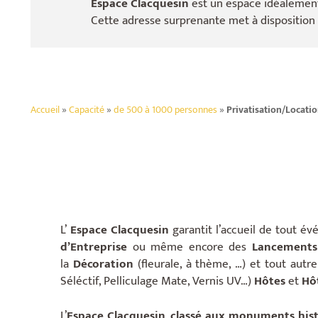
Espace Clacquesin
est un espace idéalement
Cette adresse surprenante met à disposition
Accueil
»
Capacité
»
de 500 à 1000 personnes
»
Privatisation/Locatio
L’
Espace Clacquesin
garantit l’accueil de tout év
d’Entreprise
ou même encore des
Lancements
la
Décoration
(fleurale, à thème, …) et tout aut
Séléctif, Pelliculage Mate, Vernis UV…)
Hôtes
et
Hô
L’
Espace Clacquesin
,
classé aux monuments his