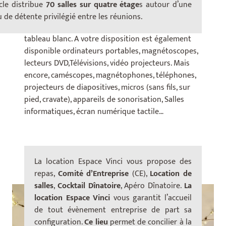
nécessaire à votre événement puisque chaque salle
ècle distribue
70 salles sur quatre étage
s autour d’une
est équipée d’un écran de projection électrique, un
eu de détente privilégié entre les réunions.
rétroprojecteur, 2 papers boards et feutres et un
tableau blanc. A votre disposition est également
disponible ordinateurs portables, magnétoscopes,
lecteurs DVD,Télévisions, vidéo projecteurs. Mais
encore, caméscopes, magnétophones, téléphones,
projecteurs de diapositives, micros (sans fils, sur
pied, cravate), appareils de sonorisation, Salles
informatiques, écran numérique tactile…
La location Espace Vinci vous propose des
repas,
Comité d’Entreprise
(CE),
Location de
salles
,
Cocktail Dînatoire
, Apéro Dînatoire.
La
location Espace Vinci
vous garantit l’accueil
de tout évènement entreprise de part sa
configuration.
Ce lieu
permet de concilier à la