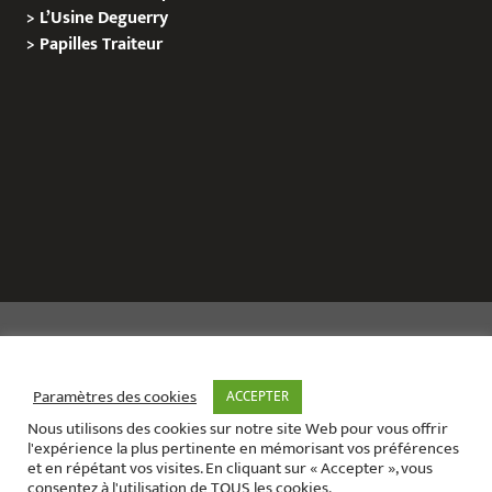
>
L’Usine Deguerry
>
Papilles
Traiteur
Copyright © 2020 Le Site de L’Evenementiel
Paramètres des cookies
ACCEPTER
Nous utilisons des cookies sur notre site Web pour vous offrir
Le site de l’évènementiel contact :
01 42 71 40 79
l'expérience la plus pertinente en mémorisant vos préférences
Contact mail:
contact@areabox.fr
et en répétant vos visites. En cliquant sur « Accepter », vous
consentez à l'utilisation de TOUS les cookies.