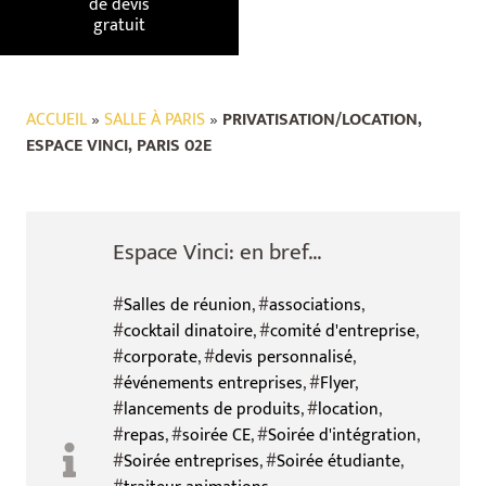
de devis
gratuit
ACCUEIL
»
SALLE À PARIS
»
PRIVATISATION/LOCATION,
ESPACE VINCI, PARIS 02E
Espace Vinci: en bref...
#
Salles de réunion
, #
associations
,
#
cocktail dinatoire
, #
comité d'entreprise
,
#
corporate
, #
devis personnalisé
,
#
événements entreprises
, #
Flyer
,
#
lancements de produits
, #
location
,
#
repas
, #
soirée CE
, #
Soirée d'intégration
,
#
Soirée entreprises
, #
Soirée étudiante
,