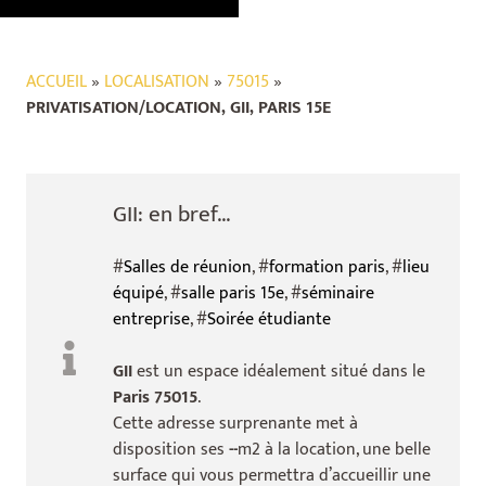
ACCUEIL
»
LOCALISATION
»
75015
»
PRIVATISATION/LOCATION, GII, PARIS 15E
GII: en bref...
#
Salles de réunion
, #
formation paris
, #
lieu
équipé
, #
salle paris 15e
, #
séminaire
entreprise
, #
Soirée étudiante
GII
est un espace idéalement situé dans le
Paris 75015
.
Cette adresse surprenante met à
disposition ses
--
m2 à la location, une belle
surface qui vous permettra d’accueillir une