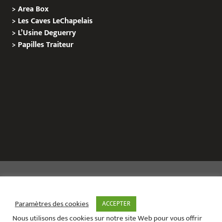
>
Area Box
>
Les Caves LeChapelais
>
L’Usine Deguerry
>
Papilles
Traiteur
Copyright © 2020 Le Site de L’Evenementiel
Paramètres des cookies
ACCEPTER
Nous utilisons des cookies sur notre site Web pour vous offrir
Le site de l’évènementiel contact :
01 42 71 40 79