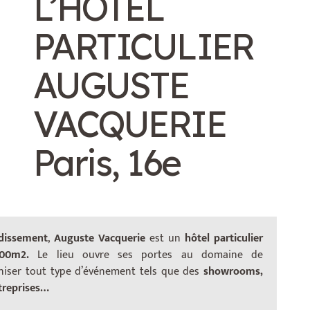
L’HÔTEL
PARTICULIER
AUGUSTE
VACQUERIE
Paris, 16e
dissement
,
Auguste Vacquerie
est un
hôtel particulier
0m2.
Le lieu ouvre ses portes au domaine de
aniser tout type d’événement tels que des
showrooms,
ntreprises…