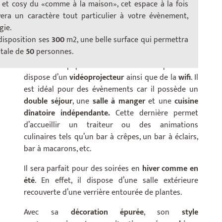
 et cosy du «comme à la maison», cet espace à la fois
vera un caractère tout particulier à votre évènement,
Cet appartement lumineux de 300m2 propose une
gie.
ambiance chaleureuse, conviviale et permet
disposition ses
300
m2, une belle surface qui permettra
d’accueillir 50 personnes maximum.
otale de
50
personnes.
Il est tout équipé et fonctionnel. L’hôtel particulier
dispose d’un
vidéoprojecteur
ainsi que de la
wifi
. Il
est idéal pour des évènements car il possède un
double séjour
, une
salle à manger
et une
cuisine
dînatoire indépendante.
Cette dernière permet
d’accueillir un traiteur ou des animations
culinaires tels qu’un bar à crêpes, un bar à éclairs,
bar à macarons, etc.
Il sera parfait pour des soirées en
hiver comme en
été
. En effet, il dispose d’une salle extérieure
recouverte d’une verrière entourée de plantes.
Avec sa
décoration épurée
, son
style