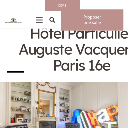
DEVIS
Privatisation/Loca
Proposer
une salle
Hôtel Particulie
Auguste Vacquer
Paris 16e