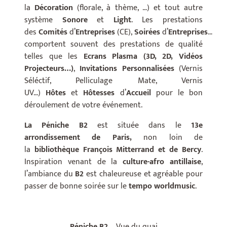
la
Décoration
(florale, à thème, …) et tout autre
système
Sonore
et
Light
. Les prestations
des
Comités
d’
Entreprises
(CE),
Soirées
d’
Entreprises
…
comportent souvent des prestations de qualité
telles que les
Ecrans Plasma (3D, 2D, Vidéos
Projecteurs…)
,
Invitations Personnalisées
(Vernis
Séléctif, Pelliculage Mate, Vernis
UV…)
Hôtes
et
Hôtesses
d’
A
ccueil
pour le bon
déroulement de votre événement.
La Péniche B2
est située dans le
13e
arrondissement de Paris,
non loin de
la
bibliothèque François Mitterrand et de Bercy
.
Inspiration venant de la
culture-afro antillaise
,
l’ambiance du
B2
est chaleureuse et agréable pour
passer de bonne soirée sur le
tempo worldmusic
.
Péniche B2
– Vue du quai