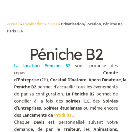
Accueil
»
Localisation
»
75013
»
Privatisation/Location, Péniche B2,
Paris 13e
Péniche B2
La location Péniche B2
vous propose des
repas
Comité
d’Entreprise
(CE),
C
ocktail
Dînatoire
,
Apéro
Dînatoire
,
la
Péniche B2
permet d’accueillir tous les événements
de par sa configuration.
La Péniche B2
permet de
concilier à la fois des
soirées C.E
, des
S
oirées
d’Entreprises, Soirées étudiantes
ou même encore
des
Lancements de
Produits
…
Chaque
Devis
est personnalisé suivant votre
demande, de par le
Traiteur
, les
A
nimations
,