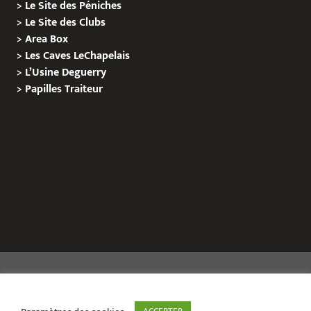
>
Le Site des Péniches
>
Le Site des Clubs
>
Area Box
>
Les Caves LeChapelais
>
L’Usine Deguerry
>
Papilles
Traiteur
Copyright © 2020 Le Site de L’Evenementiel