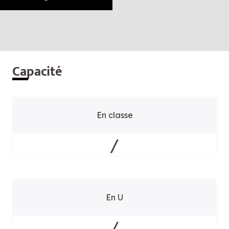
Cap
acité
En classe
/
En U
/