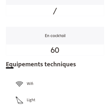
/
En cocktail
60
Equ
ipements techniques
Wifi
Light