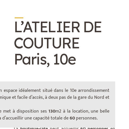
_
L’ATELIER DE
COUTURE
Paris, 10e
n espace idéalement situé dans le 10e arrondissement
Un
lieu atypique
et inspirant dédié au textile qui
mique et facile d’accès, à deux pas de la gare du Nord et
ouvre ses portes à l’
évènementiel
. D’une surface de
130 m²
, il est constitué de deux espaces : la
e met à disposition ses
130
m2 à la location, une belle
boutique-café et l’atelier couture
.
 d’accueillir une capacité totale de
60
personnes.
La
boutique-café
peut accueillir
60 personnes
en