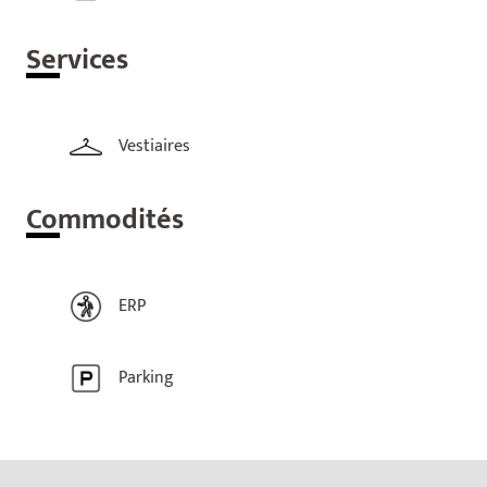
Ser
vices
Vestiaires
Com
modités
ERP
Parking