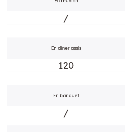
En réunion
/
En diner assis
120
En banquet
/