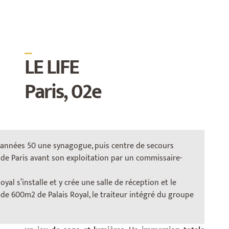
_
LE LIFE
Paris, 02e
 années 50 une synagogue, puis centre de secours
de Paris avant son exploitation par un commissaire-
Le lieu vous accueille pour tous vos
événements.
Un
espace
de plus de
200m2
situé en
plein coeur
yal s’installe et y crée une salle de réception et le
de la vie parisienne
. Vous pourrez profiter de
deux
de 600m2 de Palais Royal, le traiteur intégré du groupe
salons équipés communicants et modulables
à vos
envies. Ce lieu sublimera vos
événements
à travers