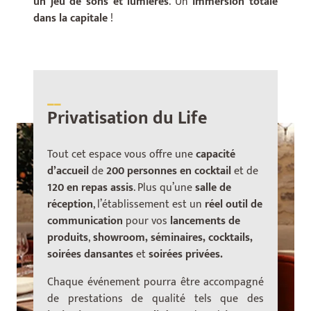
un jeu de sons et lumières
. Un
immersion totale
dans la capitale
!
__
Privatisation du Life
Tout cet espace vous offre une
capacité
d’accueil
de
200 personnes en cocktail
et de
120 en repas assis
. Plus qu’une
salle de
réception
, l’établissement est un
réel outil de
communication
pour vos
lancements de
produits
,
showroom, séminaires, cocktails,
soirées dansantes
et
soirées privées.
Chaque événement pourra ê
tre accompagn
é
de prestations de qualité tels que des