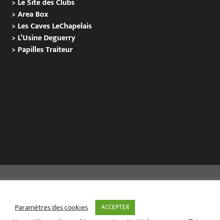
>
Le Site des Clubs
>
Area Box
>
Les Caves LeChapelais
>
L’Usine Deguerry
>
Papilles
Traiteur
Copyright © 2020 Le Site de L’Evenementiel
Paramètres des cookies
ACCEPTER