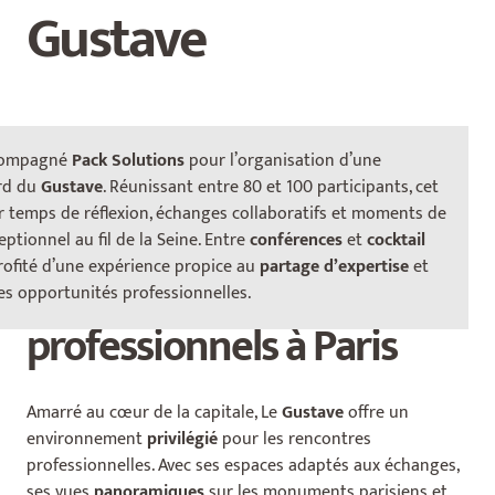
Gustave
compagné
Pack Solutions
pour l’organisation d’une
Le Gustave : un cadre
rd du
Gustave
. Réunissant entre 80 et 100 participants, cet
 temps de réflexion, échanges collaboratifs et moments de
original pour les
eptionnel au fil de la Seine. Entre
conférences
et
cocktail
profité d’une expérience propice au
partage d’expertise
et
événements
s opportunités professionnelles.
professionnels à Paris
Amarré au cœur de la capitale, Le
Gustave
offre un
environnement
privilégié
pour les rencontres
professionnelles. Avec ses espaces adaptés aux échanges,
ses vues
panoramiques
sur les monuments parisiens et