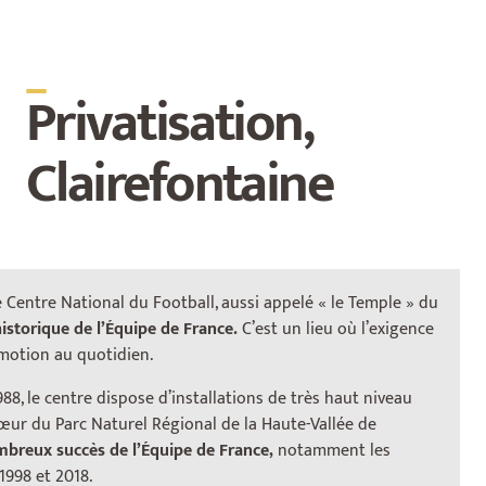
_
Privatisation,
Clairefontaine
Le Centre National du Football, aussi appelé « le Temple » du
historique de l’Équipe de France.
C’est un lieu où l’exigence
émotion au quotidien.
8, le centre dispose d’installations de très haut niveau
Football de Clairefontaine :
ur du Parc Naturel Régional de la Haute-Vallée de
Types d’événements :
ombreux succès de l’Équipe de France,
notamment les
998 et 2018.