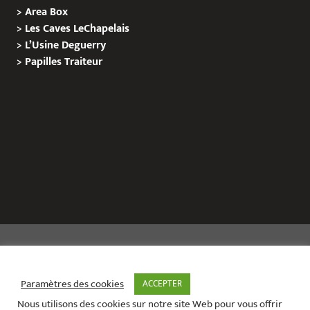
>
Area Box
>
Les Caves LeChapelais
>
L’Usine Deguerry
>
Papilles
Traiteur
Copyright © 2020 Le Site de L’Evenementiel
Paramètres des cookies
ACCEPTER
Nous utilisons des cookies sur notre site Web pour vous offrir
Le site de l’évènementiel contact :
01 42 71 40 79