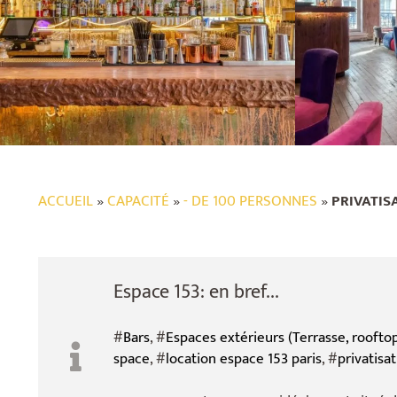
ACCUEIL
»
CAPACITÉ
»
- DE 100 PERSONNES
»
PRIVATISA
Espace 153: en bref...
#
Bars
, #
Espaces extérieurs (Terrasse, rooftop, 
space
, #
location espace 153 paris
, #
privatisa