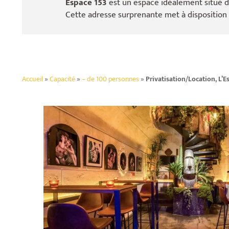
Espace 153
est un espace idéalement situé d
Cette adresse surprenante met à disposition
Accueil
»
Capacité
»
– de 100 personnes
»
Privatisation/Location, L’E