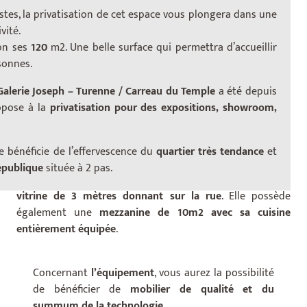
stes, la privatisation de cet espace vous plongera dans une
vité.
on ses
120
m2. Une belle surface qui permettra d’accueillir
onnes.
Galerie Joseph – Turenne / Carreau du Temple
a été depuis
opose à la
privatisation pour des expositions, showroom,
rie bénéficie de l’effervescence du
quartier très tendance
et
La galerie de
120 m2
est l’une des plus belles du Marais.
épublique
située à 2 pas.
Elle se compose d’un
grand espace lumineux
, grâce à sa
vitrine de 3 mètres donnant sur la rue
. Elle possède
également une
mezzanine de 10m2 avec sa cuisine
entièrement équipée
.
Concernant
l’équipement
, vous aurez la possibilité
de bénéficier de
mobilier de qualité et du
summum de la technologie.