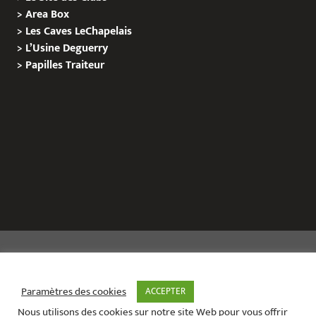
>
Area Box
>
Les Caves LeChapelais
>
L’Usine Deguerry
>
Papilles
Traiteur
Copyright © 2020 Le Site de L’Evenementiel
Paramètres des cookies
ACCEPTER
Nous utilisons des cookies sur notre site Web pour vous offrir
Le site de l’évènementiel contact :
01 42 71 40 79