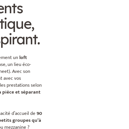
ents
tique,
pirant.
llement un
loft
se, un lieu éco-
meet). Avec son
t avec vos
les prestations selon
a pièce et séparant
acité d’accueil de
90
petits groupes qu’à
 ou mezzanine ?