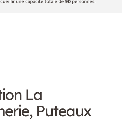
cueillir une capacité totale de
90
personnes.
tion La
erie, Puteaux