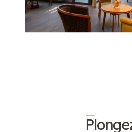
_
Plongez