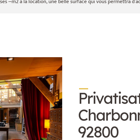
 ses
--
m2 à la location, une belle surface qui vous permettra d’ac
_
Privatisa
Charbonn
92800