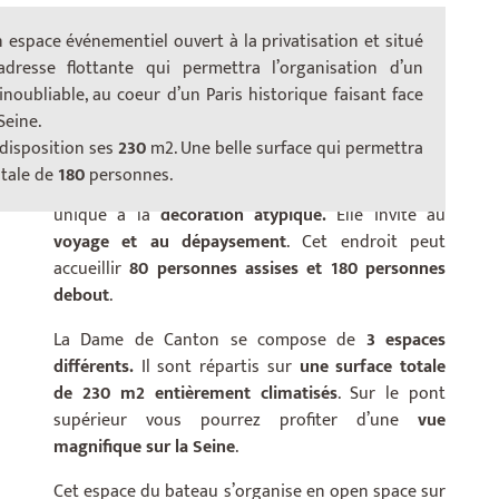
 espace événementiel ouvert à la privatisation et situé
dresse flottante qui permettra l’organisation d’un
inoubliable, au coeur d’un Paris historique faisant face
Embarquez à bord du bateau, la
parfaite réplique
Seine.
d’une jonque chinoise.
Elle peut accueillir une
disposition ses
230
m2. Une belle surface qui permettra
multitude d’événements. Situé dans le
13ème
otale de
180
personnes.
arrondissement
La Dame de Canton est un lieu
unique à la
décoration atypique.
Elle invite au
voyage et au dépaysement
.
Cet endroit peut
accueillir
80 personnes assises et 180 personnes
debout
.
La Dame de Canton se compose de
3 espaces
différents.
Il sont répartis sur
une surface totale
de 230 m2 entièrement climatisés
. Sur le pont
supérieur vous pourrez profiter d’une
vue
magnifique sur la Seine
.
Cet espace du bateau s’organise en open space sur