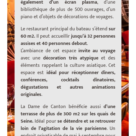
également d’un écran plasma
, d’une
bibliothèque de plus de 500 ouvrages, d’un
piano et d’objets de décorations de voyages.
Le restaurant principal du bateau s’étend
sur
60 m2.
Il peut accueillir
jusqu’à 32 personnes
assises et 40 personnes debout
.
L’ambiance de cet espace
invite au voyage
avec une
décoration très atypique
et des
éléments rappelant la culture asiatique. Cet
espace est
idéal pour réceptionner dîners,
conférences, cocktails dînatoires,
dégustations et autres animations
originales
.
La Dame de Canton bénéficie aussi
d’une
terrasse de plus de 300 m2 sur les quais de
Seine.
Idéal
pour
se détendre et se retrouver
loin de l’agitation de la vie parisienne
. Un
endroit privatisable de mai à septembre pour