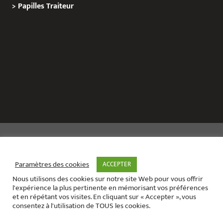
>
Papilles
Traiteur
Copyright © 2020 Le Site de L’Evenementiel
Paramètres des cookies
ACCEPTER
Nous utilisons des cookies sur notre site Web pour vous offrir
Le site de l’évènementiel contact :
01 42 71 40 79
l'expérience la plus pertinente en mémorisant vos préférences
Contact mail:
contact@areabox.fr
et en répétant vos visites. En cliquant sur « Accepter », vous
consentez à l'utilisation de TOUS les cookies.