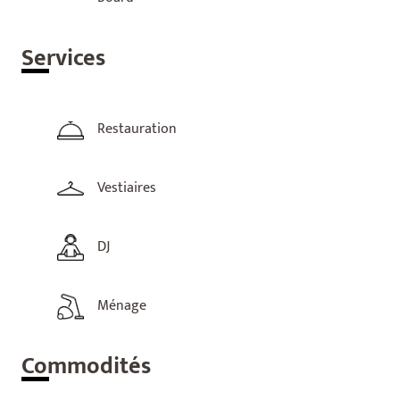
Ser
vices
Restauration
Vestiaires
DJ
Ménage
Com
modités