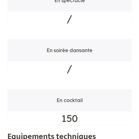
En spectacle
/
En soirée dansante
/
En cocktail
150
Equ
ipements techniques