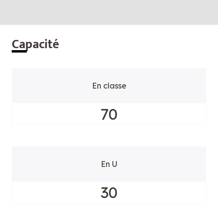
Cap
acité
En classe
70
En U
30