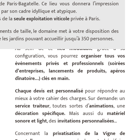
e Paris-Bagatelle. Ce lieu vous donnera l’impression
par son cadre idyllique et atypique.
s de la
seule exploitation viticole
privée à Paris.
__
Un événement d’exception
ents de taille, le domaine met à votre disposition des
e les jardins pouvant accueillir jusqu’à 350 personnes.
Au sein de ce
lieu modulable
grâce à sa
configuration, vous pourrez
organiser tous vos
événements privés et professionnels (soirées
d’entreprises, lancements de produits, apé
ros
d
înatoire…
) cl
és en main.
Chaque devis est personnalisé
pour répondre au
mieux à votre cahier des charges. Sur demande: un
service traiteur
, toutes sortes d’
animations
, une
décoration spécifique.
Mais aussi du
mat
é
riel
sonore et light
, des
invitations personnalisées
…
Concernant la
privatisation de la Vigne de