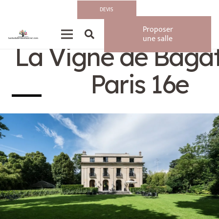
DEVIS
Privatisation/Loca
Proposer
une salle
La Vigne de Bagate
Paris 16e