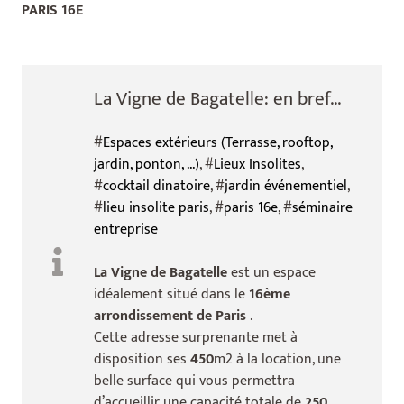
PARIS 16E
La Vigne de Bagatelle: en bref...
#
Espaces extérieurs (Terrasse, rooftop,
jardin, ponton, ...)
, #
Lieux Insolites
,
#
cocktail dinatoire
, #
jardin événementiel
,
#
lieu insolite paris
, #
paris 16e
, #
séminaire
entreprise
La Vigne de Bagatelle
est un espace
idéalement situé dans le
16ème
arrondissement de Paris
.
Cette adresse surprenante met à
disposition ses
450
m2 à la location, une
belle surface qui vous permettra
d’accueillir une capacité totale de
250