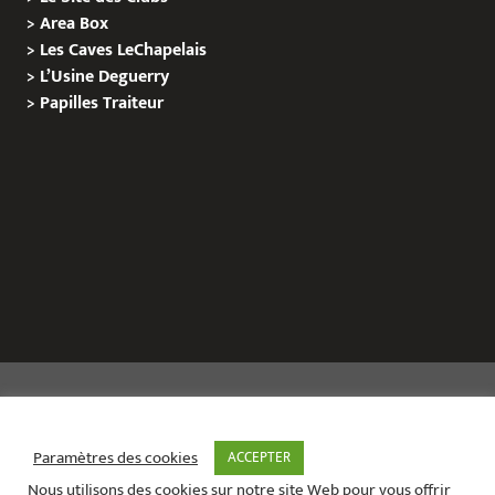
>
Area Box
>
Les Caves LeChapelais
>
L’Usine Deguerry
>
Papilles
Traiteur
Copyright © 2020 Le Site de L’Evenementiel
Paramètres des cookies
ACCEPTER
Nous utilisons des cookies sur notre site Web pour vous offrir
Le site de l’évènementiel contact :
01 42 71 40 79