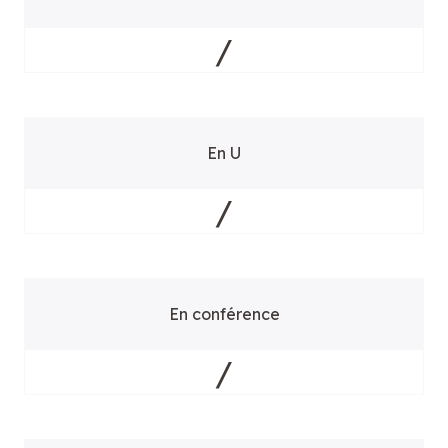
/
En U
/
En conférence
/