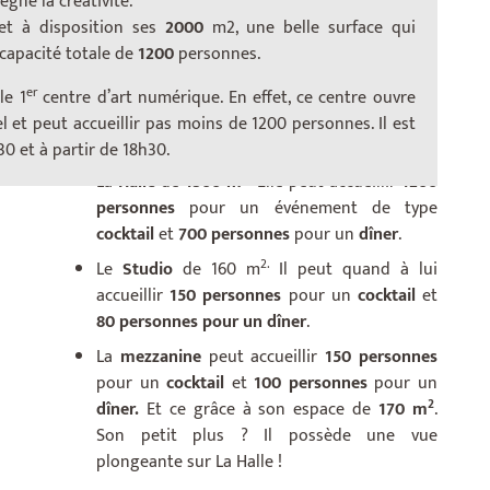
gne la créativité.
t à disposition ses
2000
m2, une belle surface qui
 capacité totale de
1200
personnes.
L’
Atelier des Lumières
possède une surface de
er
le 1
centre d’art numérique. En effet, ce centre ouvre
2
2000m
& une hauteur de
10m.
l et peut accueillir pas moins de 1200 personnes. Il est
Il met ainsi à disposition plusieurs espaces :
0 et à partir de 18h30.
2.
La
Halle
de
1300 m
Elle peut accueillir
1200
personnes
pour un événement de type
cocktail
et
700 personnes
pour un
dîner
.
2.
Le
Studio
de 160 m
Il peut quand à lui
accueillir
150 personnes
pour un
cocktail
et
80 personnes pour un dîner
.
La
mezzanine
peut accueillir
150 personnes
pour un
cocktail
et
100 personnes
pour un
2
dîner.
Et ce grâce à son espace de
170 m
.
Son petit plus ? Il possède une vue
plongeante sur La Halle !