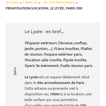
ACCUEIL
»
CAPACITÉ
»
- DE 200 PERSONNES
»
PRIVATISATION/LOCATION, LE LYCÉE, PARIS 09E
Le Lycée : en bref...
#
Espaces extérieurs (Terrasse, rooftop,
jardin, ponton, ...)
, #
Lieux Insolites
, #
Salles
de réunion
, #
espace extérieur paris
,
#
location salle insolite
, #
lycée insolite
,
#
paris 9e événement
, #
salle réunion paris
Le Lycée
est un espace idéalement situé
dans le
09e arrondissement de Paris
.
Cette adresse surprenante met à
disposition ses
7000
m2 à la location, une
belle surface qui vous permettra
d’accueillir une capacité totale de
200