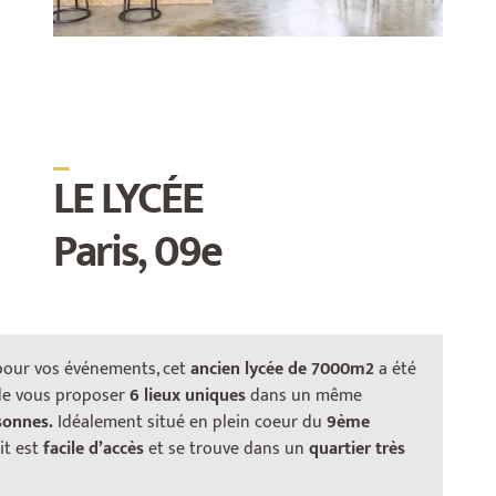
_
LE LYCÉE
Paris, 09e
 pour vos événements, cet
ancien lycée de 7000m2
a été
En plus de la location des bureaux, vous pourrez
de vous proposer
6 lieux uniques
dans un même
avoir accès à
9 salles de réunion
partagées où vous
sonnes.
Idéalement situé en plein coeur du
9ème
pourrez échanger vos idées sur les murs dans des
it est
facile d’accès
et se trouve dans un
quartier très
salles de
15 à 50m2
pouvant accueillir jusqu’à
20