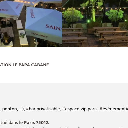
ATION LE PAPA CABANE
 ponton, ...)
, #
bar privatisable
, #
espace vip paris
, #
événementie
itué dans le
Paris 75012
.