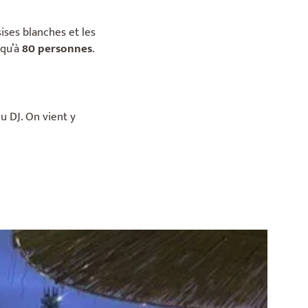
sises blanches et les
squ’à
80 personnes
.
du DJ. On vient y