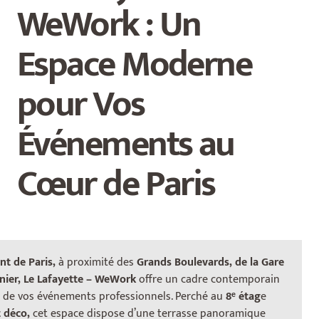
WeWork : Un
Espace Moderne
pour Vos
Événements au
Cœur de Paris
t de Paris,
à proximité des
Grands Boulevards, de la Gare
rnier, Le Lafayette – WeWork
offre un cadre contemporain
n de vos événements professionnels. Perché au
8ᵉ étag
e
Un Lieu Polyvalent pour Tous Vos
 déco,
cet espace dispose d’une terrasse panoramique