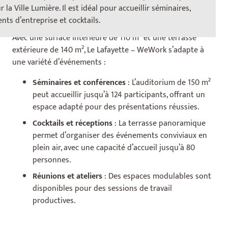
Événements
la Ville Lumière. Il est idéal pour accueillir séminaires,
nts d’entreprise et cocktails.
Avec une surface intérieure de 110 m² et une terrasse
extérieure de 140 m², Le Lafayette – WeWork s’adapte à
une variété d’événements :
Séminaires et conférences
: L’auditorium de 150 m²
peut accueillir jusqu’à 124 participants, offrant un
espace adapté pour des présentations réussies.
Cocktails et réceptions
: La terrasse panoramique
permet d’organiser des événements conviviaux en
plein air, avec une capacité d’accueil jusqu’à 80
personnes.
Réunions et ateliers
: Des espaces modulables sont
disponibles pour des sessions de travail
productives.