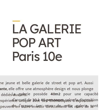
_
LA GALERIE
POP ART
Paris 10e
e jeune et belle galerie de street et pop art. Aussi
ante
, elle offre une atmosphère design et nous plonge
La galerie possède
40m2
pour une capacité
 dédiés aux arts.
d’accueil de
30 à 40 personnes
, selon la disposition
 expérience unique avec des thématiques d’exposition
de l’espace. Les murs de cette galerie sont
s peuvent en autre investir directement les murs de la