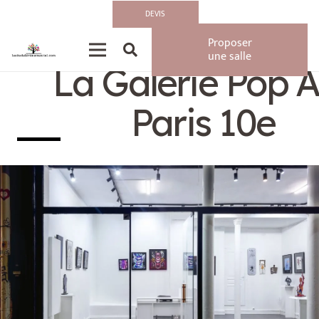
DEVIS
Privatisation/Loca
Proposer
une salle
La Galerie Pop A
Paris 10e