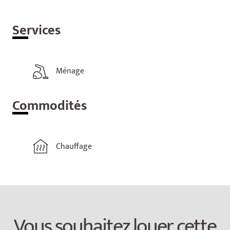
Ser
vices
Ménage
Com
modités
Chauffage
Vous souhaitez louer cette