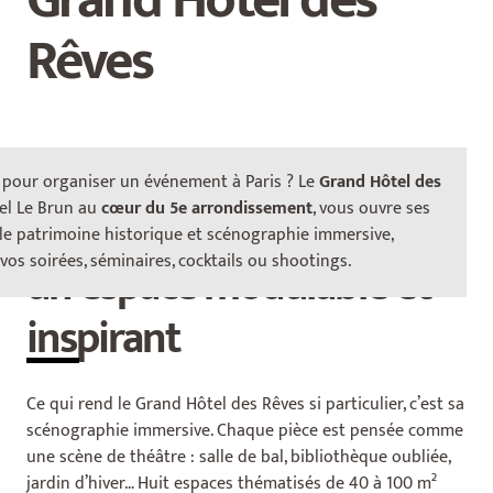
Rêves
e pour organiser un événement à Paris ? Le
Grand
Hôtel des
tel Le Brun au
cœur du 5e arrondissement
, vous ouvre ses
1 000 m² de possibilités :
êle patrimoine historique et scénographie immersive,
os soirées, séminaires, cocktails ou shootings.
un espace modulable et
inspirant
Ce qui rend le Grand Hôtel des Rêves si particulier, c’est sa
scénographie immersive. Chaque pièce est pensée comme
une scène de théâtre : salle de bal, bibliothèque oubliée,
jardin d’hiver… Huit espaces thématisés de 40 à 100 m²