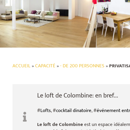
ACCUEIL
»
CAPACITÉ
»
- DE 200 PERSONNES
»
PRIVATIS
Le loft de Colombine: en bref...
#
Lofts
, #
cocktail dinatoire
, #
événement entr
Le loft de Colombine
est un espace idéalem