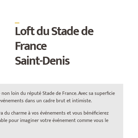
_
Loft du Stade de
France
Saint-Denis
 non loin du réputé Stade de France. Avec sa superficie
 événements dans un cadre brut et intimiste.
D’une capacité allant jusqu’à
100 personnes
, ce loft
est idéal pour différents types d’événements :
ra du charme à vos événements et vous bénéficierez
soirées d’entreprise, after-work, masterclass,
lable pour imaginer votre événement comme vous le
formation, séminaire, showroom, vernissage,
tournage, shooting, dégustation, présentation,