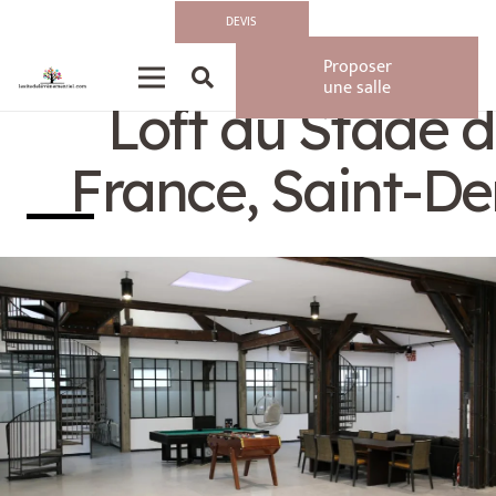
DEVIS
Privatisation/Loca
Proposer
une salle
Loft du Stade 
France, Saint-De