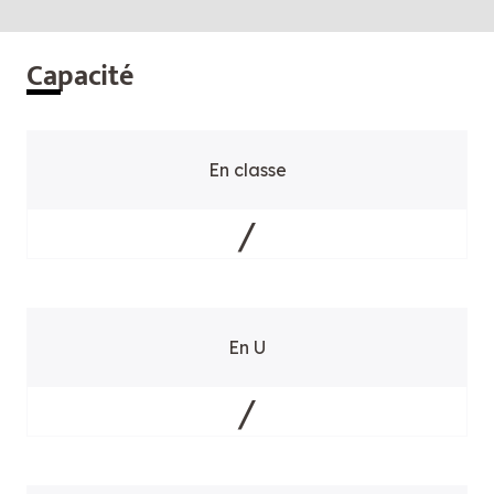
Cap
acité
En classe
/
En U
/