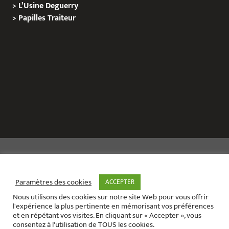
>
L’Usine Deguerry
>
Papilles
Traiteur
Copyright © 2020 Le Site de L’Evenementiel
Paramètres des cookies
ACCEPTER
Nous utilisons des cookies sur notre site Web pour vous offrir
Le site de l’évènementiel contact :
01 42 71 40 79
l'expérience la plus pertinente en mémorisant vos préférences
Contact mail:
contact@areabox.fr
et en répétant vos visites. En cliquant sur « Accepter », vous
consentez à l'utilisation de TOUS les cookies.