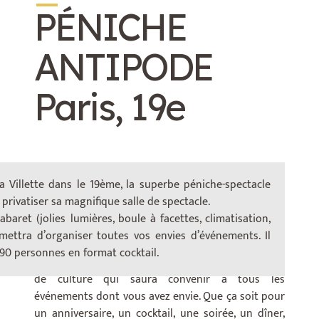
PÉNICHE
ANTIPODE
Paris, 19e
a Villette dans le 19ème, la superbe péniche-spectacle
rivatiser sa magnifique salle de spectacle.
Cette péniche datant de 1942 a parfaitement été
baret (jolies lumières, boule à facettes, climatisation,
aménagé. De tel sorte, grâce à son décors nous
mettra d’organiser toutes vos envies d’événements. Il
nous sentons tout de suite bien accueilli.
90 personnes en format cocktail.
Il y règne donc une ambiance chaleureuse et pleine
de culture qui saura convenir à tous les
événements dont vous avez envie. Que ça soit pour
un anniversaire, un cocktail, une soirée, un dîner,