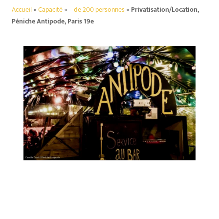
Accueil
»
Capacité
»
– de 200 personnes
»
Privatisation/Location,
Péniche Antipode, Paris 19e
_