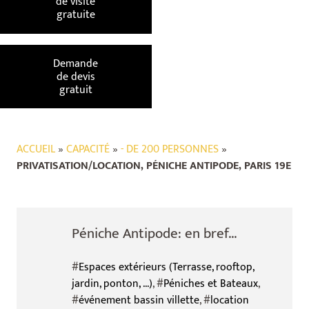
de visite
gratuite
Demande
de devis
gratuit
ACCUEIL
»
CAPACITÉ
»
- DE 200 PERSONNES
»
PRIVATISATION/LOCATION, PÉNICHE ANTIPODE, PARIS 19E
Péniche Antipode: en bref...
#
Espaces extérieurs (Terrasse, rooftop,
jardin, ponton, ...)
, #
Péniches et Bateaux
,
#
événement bassin villette
, #
location