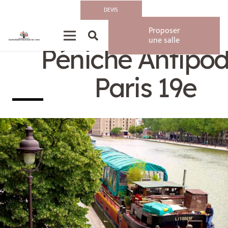
DEVIS
Privatisation/Loca
Proposer
une salle
Péniche Antipod
Paris 19e