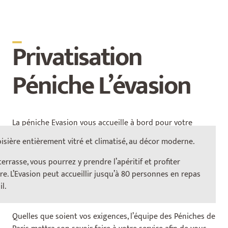
_
Privatisation
Péniche L’évasion
La péniche Evasion vous accueille à bord pour votre
événement : mariage, anniversaire, séminaire, déjeuner ou
isière entièrement vitré et climatisé, au décor moderne.
dîner croisière. Oscillant entre modernité et décor
précieux, cette magnifique péniche rappelle le charme de
rrasse, vous pourrez y prendre l’apéritif et profiter
yachts. Accédez au magnifique pont terrasse afin de
re. L’Evasion peut accueillir jusqu’à 80 personnes en repas
profiter de la croisière sur la Seine et des plus beaux
l.
monuments de Paris.
Quelles que soient vos exigences, l’équipe des Péniches de