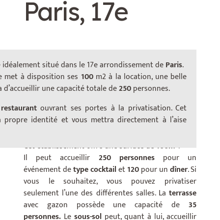
Paris, 17e
 idéalement situé dans le 17e arrondissement de
Paris
.
e met à disposition ses
100
m2 à la location, une belle
 d’accueillir une capacité totale de
250
personnes.
Avec son
style industriel rétro
et ses
murs en
restaurant
ouvrant ses portes à la privatisation. Cet
brique,
cet espace n’est pas sans rappeler les lofts
 propre identité et vous mettra directement à l’aise
New-Yorkais.
2
Cet établissement offre une surface de
100m
.
Il peut accueillir
250 personnes
pour un
événement de
type cocktail
et
120
pour un
dîner
. Si
vous le souhaitez, vous pouvez privatiser
seulement l’une des différentes salles. La
terrasse
avec gazon possède une capacité de
35
personnes.
Le
sous-sol
peut, quant à lui, accueillir