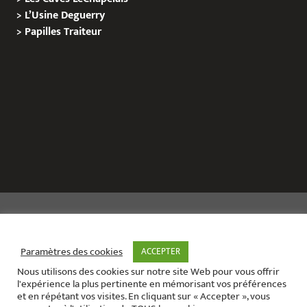
>
L’Usine Deguerry
>
Papilles
Traiteur
Copyright © 2020 Le Site de L’Evenementiel
Paramètres des cookies
ACCEPTER
Nous utilisons des cookies sur notre site Web pour vous offrir
Le site de l’évènementiel contact :
01 42 71 40 79
l'expérience la plus pertinente en mémorisant vos préférences
Contact mail:
contact@areabox.fr
et en répétant vos visites. En cliquant sur « Accepter », vous